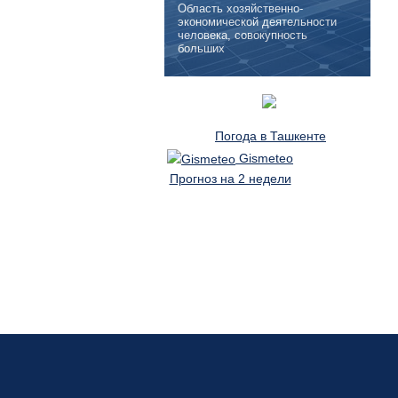
Область хозяйственно-
экономической деятельности
человека, совокупность
больших
Погода в Ташкенте
Gismeteo
Прогноз на 2 недели